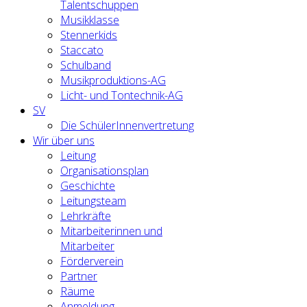
Talentschuppen
Musikklasse
Stennerkids
Staccato
Schulband
Musikproduktions-AG
Licht- und Tontechnik-AG
SV
Die SchülerInnenvertretung
Wir über uns
Leitung
Organisationsplan
Geschichte
Leitungsteam
Lehrkräfte
Mitarbeiterinnen und
Mitarbeiter
Förderverein
Partner
Räume
Anmeldung