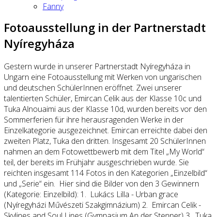
Fanny
Fotoausstellung in der Partnerstadt
Nyíregyháza
Gestern wurde in unserer Partnerstadt Nyíregyháza in
Ungarn eine Fotoausstellung mit Werken von ungarischen
und deutschen SchülerInnen eröffnet. Zwei unserer
talentierten Schüler, Emircan Celik aus der Klasse 10c und
Tuka Alnouaimi aus der Klasse 10d, wurden bereits vor den
Sommerferien für ihre herausragenden Werke in der
Einzelkategorie ausgezeichnet. Emircan erreichte dabei den
zweiten Platz, Tuka den dritten. Insgesamt 20 SchülerInnen
nahmen an dem Fotowettbewerb mit dem Titel „My World“
teil, der bereits im Frühjahr ausgeschrieben wurde. Sie
reichten insgesamt 114 Fotos in den Kategorien „Einzelbild“
und „Serie“ ein. Hier sind die Bilder von den 3 Gewinnern
(Kategorie: Einzelbild): 1. Lukács Lilla - Urban grace
(Nyíregyházi Művészeti Szakgimnázium) 2. Emircan Celik -
Skylines and Soul Lines (Gymnasium An der Stenner) 3. Tuka