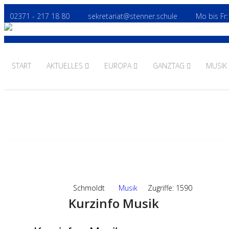
02371 - 217 18 80
sekretariat@stenner.schule
Mo bis Fr:
START
AKTUELLES
EUROPA
GANZTAG
MUSIK
15
AUG.,2025
Schmoldt
Musik
Zugriffe: 1590
Kurzinfo Musik