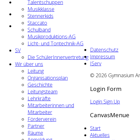
Talentschuppen
Musikklasse
Stennerkids
Staccato
Schulband
Musikproduktions-AG
Licht- und Tontechnik-AG
Datenschutz
SV
Impressum
Die SchülerInnenvertretung
IServ
Wir über uns
Leitung
© 2026 Gymnasium An d
Organisationsplan
Geschichte
Login Form
Leitungsteam
Lehrkräfte
Login
Sign Up
Mitarbeiterinnen und
Mitarbeiter
CanvasMenue
Förderverein
Partner
Start
Räume
Aktuelles
Anmeldung