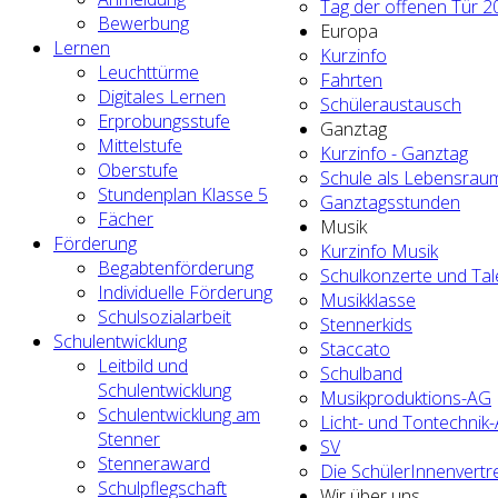
Tag der offenen Tür 2
Bewerbung
Europa
Lernen
Kurzinfo
Leuchttürme
Fahrten
Digitales Lernen
Schüleraustausch
Erprobungsstufe
Ganztag
Mittelstufe
Kurzinfo - Ganztag
Oberstufe
Schule als Lebensrau
Stundenplan Klasse 5
Ganztagsstunden
Fächer
Musik
Förderung
Kurzinfo Musik
Begabtenförderung
Schulkonzerte und Ta
Individuelle Förderung
Musikklasse
Schulsozialarbeit
Stennerkids
Schulentwicklung
Staccato
Leitbild und
Schulband
Schulentwicklung
Musikproduktions-AG
Schulentwicklung am
Licht- und Tontechnik
Stenner
SV
Stenneraward
Die SchülerInnenvertr
Schulpflegschaft
Wir über uns