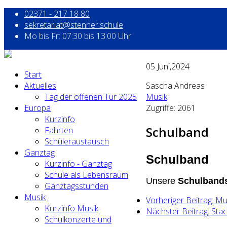
02371 - 217 18 80
sekretariat@stenner.schule
Mo bis Fr: 07:30 bis 13:00 Uhr
05
Juni,2024
Start
Aktuelles
Sascha Andreas
Tag der offenen Tür 2025
Musik
Europa
Zugriffe: 2061
Kurzinfo
Schulband
Fahrten
Schüleraustausch
Ganztag
Schulband
Kurzinfo - Ganztag
Schule als Lebensraum
Unsere
Schulband
Ganztagsstunden
Musik
Vorheriger Beitrag: M
Kurzinfo Musik
Nächster Beitrag: Sta
Schulkonzerte und