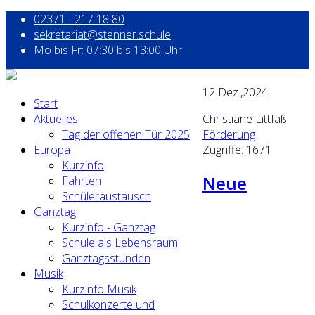
02371 - 217 18 80
sekretariat@stenner.schule
Mo bis Fr: 07:30 bis 13:00 Uhr
12
Dez.,2024
Start
Aktuelles
Christiane Littfaß
Tag der offenen Tür 2025
Förderung
Europa
Zugriffe: 1671
Kurzinfo
Neue
Fahrten
Schüleraustausch
Ganztag
Kurzinfo - Ganztag
Schule als Lebensraum
Ganztagsstunden
Musik
Kurzinfo Musik
Schulkonzerte und