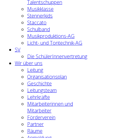
Talentschuppen
Musikklasse
Stennerkids
Staccato
Schulband
Musikproduktions-AG
Licht- und Tontechnik-AG
SV
Die SchülerInnenvertretung
Wir über uns
Leitung
Organisationsplan
Geschichte
Leitungsteam
Lehrkräfte
Mitarbeiterinnen und
Mitarbeiter
Förderverein
Partner
Räume
Anmeldung