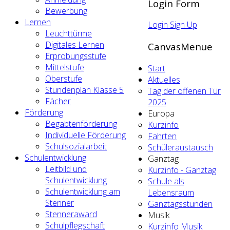
Login Form
Bewerbung
Lernen
Login
Sign Up
Leuchttürme
Digitales Lernen
CanvasMenue
Erprobungsstufe
Mittelstufe
Start
Oberstufe
Aktuelles
Stundenplan Klasse 5
Tag der offenen Tür
Fächer
2025
Förderung
Europa
Begabtenförderung
Kurzinfo
Individuelle Förderung
Fahrten
Schulsozialarbeit
Schüleraustausch
Schulentwicklung
Ganztag
Leitbild und
Kurzinfo - Ganztag
Schulentwicklung
Schule als
Schulentwicklung am
Lebensraum
Stenner
Ganztagsstunden
Stenneraward
Musik
Schulpflegschaft
Kurzinfo Musik