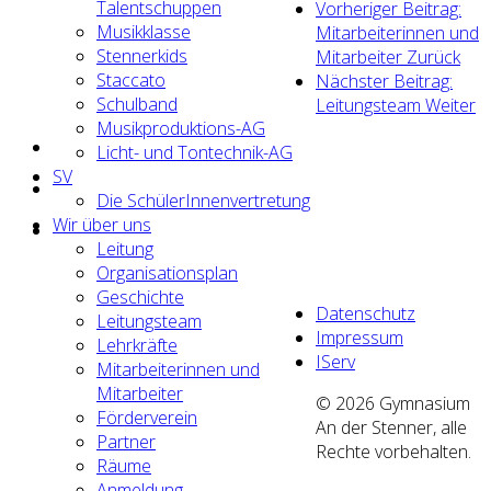
Talentschuppen
Vorheriger Beitrag:
Musikklasse
Mitarbeiterinnen und
Stennerkids
Mitarbeiter
Zurück
Staccato
Nächster Beitrag:
Schulband
Leitungsteam
Weiter
Musikproduktions-AG
Licht- und Tontechnik-AG
SV
Die SchülerInnenvertretung
Wir über uns
Leitung
Organisationsplan
Geschichte
Datenschutz
Leitungsteam
Impressum
Lehrkräfte
IServ
Mitarbeiterinnen und
Mitarbeiter
© 2026 Gymnasium
Förderverein
An der Stenner, alle
Partner
Rechte vorbehalten.
Räume
Anmeldung