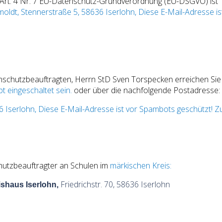
 Art. 4 Nr. 7 EU-Datenschutz-Grundverordnung (EU-DSGVO) ist
oldt, Stennerstraße 5, 58636 Iserlohn,
Diese E-Mail-Adresse is
schutzbeauftragten, Herrn StD Sven Torspecken erreichen Sie
t eingeschaltet sein.
oder über die nachfolgende Postadresse:
6 Iserlohn,
Diese E-Mail-Adresse ist vor Spambots geschützt! Zu
utzbeauftragter an Schulen im
märkischen Kreis:
Friedrichstr. 70, 58636 Iserlohn
ishaus Iserlohn,