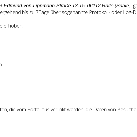
bH
)
g
Edmund-von-Lippmann-Straße 13-15. 06112 Halle (Saale
ergehend bis zu 7Tage
über sogenannte Protokoll- oder Log-Da
te erhoben:
n
iten, die vom Portal aus verlinkt werden, die Daten von Besuc