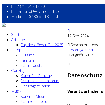
02371 - 217 18 80
sekretariat@stenner.schule
Mo bis Fr: 07:30 bis 13:00 Uhr
Start
12
Sep.,2024
Aktuelles
Tag der offenen Tür 2025
Sascha Andreas
Europa
Uncategorised
Kurzinfo
Zugriffe: 2154
Fahrten
Schüleraustausch
Ganztag
Datenschutz
Kurzinfo - Ganztag
Schule als Lebensraum
Ganztagsstunden
Musik
Verantwortlicher u
Kurzinfo Musik
Schulkonzerte und