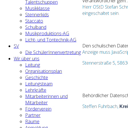
Verantwortlicher gem.
Talentschuppen
Herr OStD Stefan Schm
Musikklasse
eingeschaltet sein.
Stennerkids
Staccato
Schulband
Musikproduktions-AG
Licht- und Tontechnik-AG
Den schulischen Daten
SV
Anzeige muss JavaScrip
Die SchülerInnenvertretung
Wir über uns
Stennerstraße 5, 5863
Leitung
Organisationsplan
Geschichte
Leitungsteam
Lehrkräfte
Behördlicher Datensch
Mitarbeiterinnen und
Mitarbeiter
Steffen Fuhrbach,
Kre
Förderverein
Partner
Räume
Anmeldung