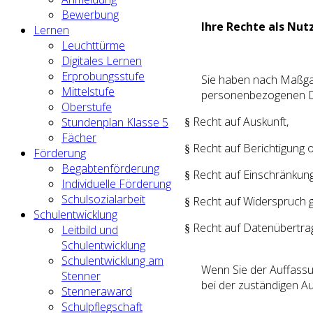
Bewerbung
Ihre Rechte als Nut
Lernen
Leuchttürme
Digitales Lernen
Erprobungsstufe
Sie haben nach Maßgab
Mittelstufe
personenbezogenen D
Oberstufe
Recht auf Auskunft,
Stundenplan Klasse 5
§
Fächer
Recht auf Berichtigung 
§
Förderung
Begabtenförderung
Recht auf Einschränkung
§
Individuelle Förderung
Schulsozialarbeit
Recht auf Widerspruch g
§
Schulentwicklung
Recht auf Datenübertrag
§
Leitbild und
Schulentwicklung
Schulentwicklung am
Wenn Sie der Auffassu
Stenner
bei der zuständigen A
Stenneraward
Schulpflegschaft